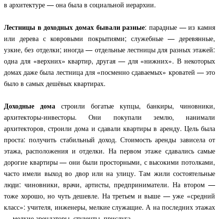
в архитектуре — она была в социальной иерархии.
Лестницы в доходных домах бывали разные
: парадные — из камня
или дерева с ковровыми покрытиями; служебные — деревянные,
узкие, без отделки; иногда — отдельные лестницы для разных этажей:
одна для «верхних» квартир, другая — для «нижних». В некоторых
домах даже была лестница для «посменно сдаваемых» кроватей — это
было в самых дешёвых квартирах.
Доходные дома
строили богатые купцы, банкиры, чиновники,
архитекторы-инвесторы. Они покупали землю, нанимали
архитекторов, строили дома и сдавали квартиры в аренду. Цель была
проста: получить стабильный доход. Стоимость аренды зависела от
этажа, расположения и отделки. На первом этаже сдавались самые
дорогие квартиры — они были просторными, с высокими потолками,
часто имели выход во двор или на улицу. Там жили состоятельные
люди: чиновники, врачи, артисты, предприниматели. На втором —
тоже хорошо, но чуть дешевле. На третьем и выше — уже «средний
класс»: учителя, инженеры, мелкие служащие. А на последних этажах
— мелкие арендаторы, студенты, прислуга.