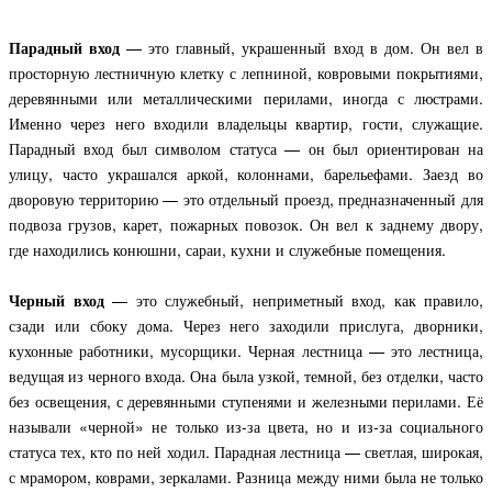
Парадный вход
— это главный, украшенный вход в дом. Он вел в
просторную лестничную клетку с лепниной, ковровыми покрытиями,
деревянными или металлическими перилами, иногда с люстрами.
Именно через него входили владельцы квартир, гости, служащие.
Парадный вход был символом статуса — он был ориентирован на
улицу, часто украшался аркой, колоннами, барельефами. Заезд во
дворовую территорию — это отдельный проезд, предназначенный для
подвоза грузов, карет, пожарных повозок. Он вел к заднему двору,
где находились конюшни, сараи, кухни и служебные помещения.
Черный вход
— это служебный, неприметный вход, как правило,
сзади или сбоку дома. Через него заходили прислуга, дворники,
кухонные работники, мусорщики. Черная лестница — это лестница,
ведущая из черного входа. Она была узкой, темной, без отделки, часто
без освещения, с деревянными ступенями и железными перилами. Её
называли «черной» не только из-за цвета, но и из-за социального
статуса тех, кто по ней ходил. Парадная лестница — светлая, широкая,
с мрамором, коврами, зеркалами. Разница между ними была не только