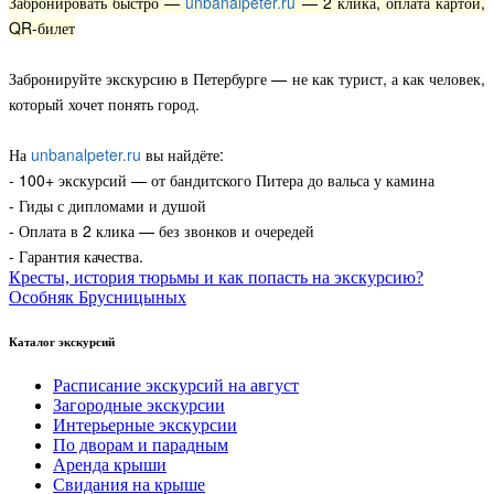
Забронировать быстро —
unbanalpeter.ru
— 2 клика, оплата картой,
QR-билет
Забронируйте экскурсию в Петербурге — не как турист, а как человек,
который хочет понять город.
На
unbanalpeter.ru
вы найдёте:
- 100+ экскурсий — от бандитского Питера до вальса у камина
- Гиды с дипломами и душой
- Оплата в 2 клика — без звонков и очередей
- Гарантия качества.
Кресты, история тюрьмы и как попасть на экскурсию?
Особняк Брусницыных
Каталог экскурсий
Расписание экскурсий на август
Загородные экскурсии
Интерьерные экскурсии
По дворам и парадным
Аренда крыши
Свидания на крыше