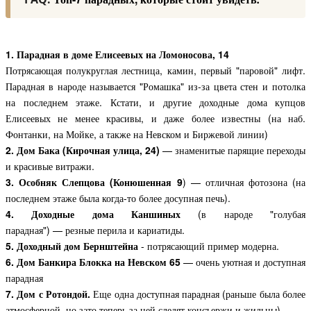
1.
Парадная в доме Елисеевых на Ломоносова, 14
П
отрясающая полукруглая лестница, камин, первый "паровой" лифт.
Парадная в народе называется "Ромашка" из-за цвета стен и потолка
на последнем этаже.
Кстати, и другие доходные дома купцов
Елисеевых не менее красивы, и даже более известны (на наб.
Фонтанки, на Мойке, а также на Невском и Биржевой линии)
2.
Дом Бака (Кирочная улица, 24)
— знаменитые парящие переходы
и красивые витражи.
3.
Особняк Слепцова (Конюшенная 9
)
— отличная фотозона (на
последнем этаже была когда-то более досупная печь).
4. Доходные дома Каншиных
(в народе "голубая
парадная")
—
резные перила и кариатиды.
5.
Доходный дом Бернштейна
- потрясающий пример модерна.
6.
Дом Банкира Блокка на Невском 65
— очень уютная и доступная
парадная
7.
Дом с Ротондой.
Еще одна доступная парадная (раньше была более
атмосферной, но зато теперь за ней следят консъержи и жильцы)