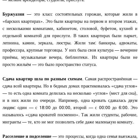
Буржуазия
— это класс состоятельных горожан, которые жили в
«барских квартирах». Это были квартиры на первом и втором этажах,
с несколькими комнатами, кабинетом, столовой, буфетом, кухней и
отдельной комнатой для прислуги. В таких квартирах были паркет,
лепнина, камин, зеркала, люстры. Жили там: банкиры, адвокаты,
профессора, крупные торговцы. У них была своя культура — вечерние
приёмы, музыкальные вечера, библиотеки. Их квартиры были не
просто жильём — это было пространство статуса.
Сдача квартир шла по разным схемам
. Самая распространённая —
сдача всей квартиры. Но в бедных домах практиковалась «сдача углов»
— то есть одна комната делилась на несколько «углов» (мест для сна),
и в них жили по очереди. Например, одна кровать сдавалась двум
людям: один — с 18:00 до 00:00, второй — с 00:00 до 6:00. Это
называлось «сдача кроватей посменно». Так жили студенты, рабочие,
мигранты — те, кто не мог позволить себе даже маленькую комнату.
Расселение и подселение
— это процессы, когда одна семья выезжала,