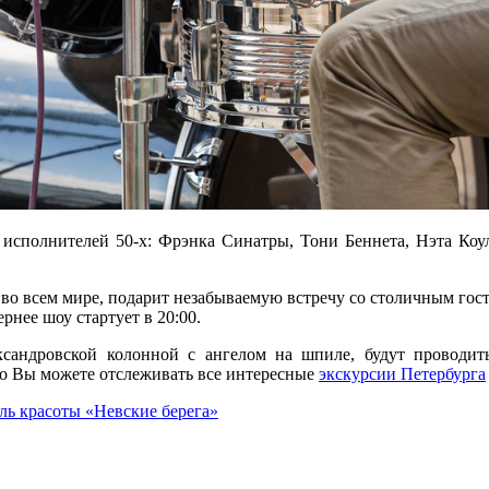
исполнителей 50-х: Фрэнка Синатры, Тони Беннета, Нэта Коу
х во всем мире, подарит незабываемую встречу со столичным го
рнее шоу стартует в 20:00.
сандровской колонной с ангелом на шпиле, будут проводить
то Вы можете отслеживать все интересные
экскурсии Петербурга
ь красоты «Невские берега»