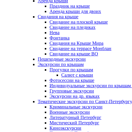
Аренда крыши
Праздник на крыше
Аренда крыши для двоих
Свидания на крыше
Свидание на плоской крыше
Свидание на пледиках
Нева
Фонтанка
Свидания на Крыше Мира
Свидание на террасе Монблан
Свидание на крыше ВО
Пешеходные экскурсии
Экскурсии по крышам
Прогулки по крышам
Салют с крыши
Фотосессии на крыше
Индивидуальные экскурсии по крышам 
Групповые экскурсии
Экскурсии на др. языках
Тематические экскурсии по Санкт-Петербург
Криминальные экскурсии
Военные экскурсии
Литературный Петербург
Мистический Петербург
Киноэкскурсии