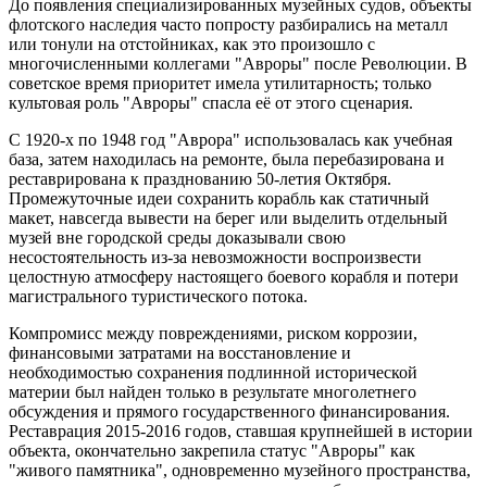
До появления специализированных музейных судов, объекты
флотского наследия часто попросту разбирались на металл
или тонули на отстойниках, как это произошло с
многочисленными коллегами "Авроры" после Революции. В
советское время приоритет имела утилитарность; только
культовая роль "Авроры" спасла её от этого сценария.
С 1920-х по 1948 год "Аврора" использовалась как учебная
база, затем находилась на ремонте, была перебазирована и
реставрирована к празднованию 50-летия Октября.
Промежуточные идеи сохранить корабль как статичный
макет, навсегда вывести на берег или выделить отдельный
музей вне городской среды доказывали свою
несостоятельность из-за невозможности воспроизвести
целостную атмосферу настоящего боевого корабля и потери
магистрального туристического потока.
Компромисс между повреждениями, риском коррозии,
финансовыми затратами на восстановление и
необходимостью сохранения подлинной исторической
материи был найден только в результате многолетнего
обсуждения и прямого государственного финансирования.
Реставрация 2015-2016 годов, ставшая крупнейшей в истории
объекта, окончательно закрепила статус "Авроры" как
"живого памятника", одновременно музейного пространства,