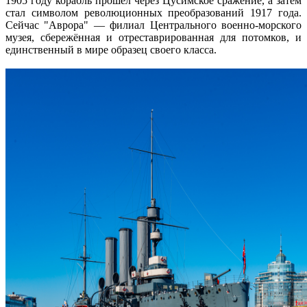
1905 году корабль прошел через Цусимское сражение, а затем
стал символом революционных преобразований 1917 года.
Сейчас "Аврора" — филиал Центрального военно-морского
музея, сбережённая и отреставрированная для потомков, и
единственный в мире образец своего класса.