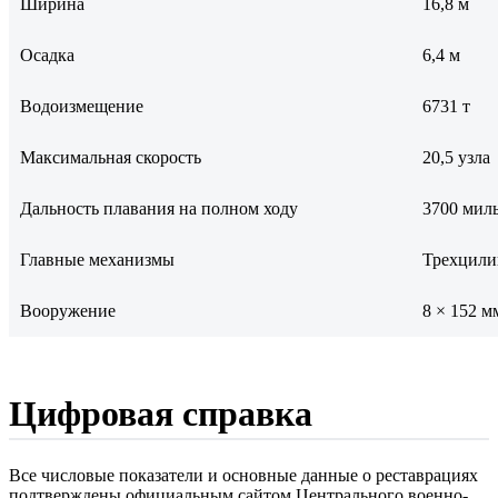
Ширина
16,8 м
Осадка
6,4 м
Водоизмещение
6731 т
Максимальная скорость
20,5 узла
Дальность плавания на полном ходу
3700 мил
Главные механизмы
Трехцили
Вооружение
8 × 152 м
Цифровая справка
Все числовые показатели и основные данные о реставрациях
подтверждены официальным сайтом Центрального военно-