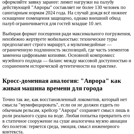
оформляйте заявку заранее: лимит нагрузки на палубу
действующей "Авроры" составляет не более 130 человек по
санитарным нормам 2024 года. На случай дождя всё нижнее
оснащение помещения защищено, однако внешний обход
палуб ограничивается для гостей младше 10 лет.
Выбирая формат посещения ради максимального погружения,
неизбежно жертвуете мобильностью: технические туры
предполагают строго маршрут, а мультимедийные —
ограниченную подлинность экспозиций, где часть элементов
заменена цифровыми копиями. Основной компромисс
музейного подхода — баланс между массовой доступностью и
сохранением исторической аутентичности на практике.
Кросс-доменная аналогия: "Аврора" как
живая машина времени для города
Точно так же, как восстановленный локомотив, который нет
смысла "мумифицировать", если он не должен ездить по
обычным рельсам, крейсер "Аврора" сохраняет смысл лишь в
роли реального судна на воде. Любая попытка превратить его
в статичное сооружение на суше аналогична музею авиации
без полетов: теряется среда, эмоция, смысл инженерного
контекста.