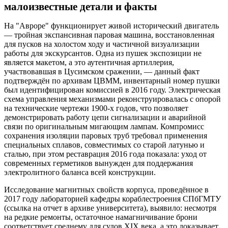
малоизвестные детали и факты
На "Авроре" функционирует живой исторический двигатель
— тройная экспансивная паровая машина, восстановленная
для пусков на холостом ходу и частичной визуализации
работы для экскурсантов. Одна из пушек экспозиции не
является макетом, а это аутентичная артиллерия,
участвовавшая в Цусимском сражении, — данный факт
подтверждён по архивам ЦВММ, инвентарный номер пушки
был идентифицирован комиссией в 2016 году. Электрическая
схема управления механизмами реконструировалась с опорой
на технические чертежи 1900-х годов, что позволяет
демонстрировать работу цепи сигнализации и аварийной
связи по оригинальным мигающим лампам. Компромисс
сохранения изоляции паровых труб требовал применения
специальных сплавов, совместимых со старой латунью и
сталью, при этом реставрация 2016 года показала: уход от
современных герметиков вынужден для поддержания
электролитного баланса всей конструкции.
Исследование магнитных свойств корпуса, проведённое в
2017 году лабораторией кафедры кораблестроения СПбГМТУ
(ссылка на отчет в архиве университета), выявило: несмотря
на редкие ремонты, остаточное намагничивание брони
соответствует среднему для судов XIX века, а это доказывает