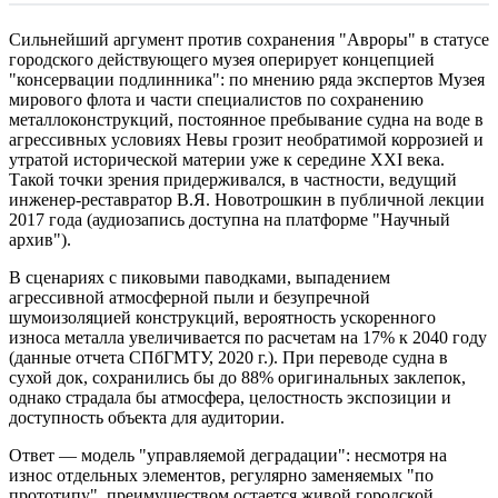
Сильнейший аргумент против сохранения "Авроры" в статусе
городского действующего музея оперирует концепцией
"консервации подлинника": по мнению ряда экспертов Музея
мирового флота и части специалистов по сохранению
металлоконструкций, постоянное пребывание судна на воде в
агрессивных условиях Невы грозит необратимой коррозией и
утратой исторической материи уже к середине XXI века.
Такой точки зрения придерживался, в частности, ведущий
инженер-реставратор В.Я. Новотрошкин в публичной лекции
2017 года (аудиозапись доступна на платформе "Научный
архив").
В сценариях с пиковыми паводками, выпадением
агрессивной атмосферной пыли и безупречной
шумоизоляцией конструкций, вероятность ускоренного
износа металла увеличивается по расчетам на 17% к 2040 году
(данные отчета СПбГМТУ, 2020 г.). При переводе судна в
сухой док, сохранились бы до 88% оригинальных заклепок,
однако страдала бы атмосфера, целостность экспозиции и
доступность объекта для аудитории.
Ответ — модель "управляемой деградации": несмотря на
износ отдельных элементов, регулярно заменяемых "по
прототипу", преимуществом остается живой городской