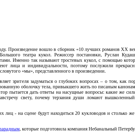
оду. Произведение вошло в сборник «10 лучших романов ХХ ве
Большого театра кукол. Режиссер постановки, Руслан Кудаш
итами. Именно так называют тростевых кукол, с помощью кото
меют лица и индивидуальности, поэтому послужили прекрас
есловутого «мы», представленного в произведении.
ляет зрителя задуматься о глубоких вопросах – о том, как по
ированную оболочку тела, привыкшего жить по писаным канонам
тор пытается дать ответы на насущные вопросы: какие же сил
 навстречу свету, почему терзания души ломают вышколенный
 лиц - на сцене будут находиться 20 кукловодов и столько же
 парадным
, которые подготовила компания Небанальный Петербу