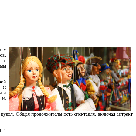
ка»
ов,
рых
ным
рой
. С
ы и
 и,
 кукол. Общая продолжительность спектакля, включая антракт,
рг.