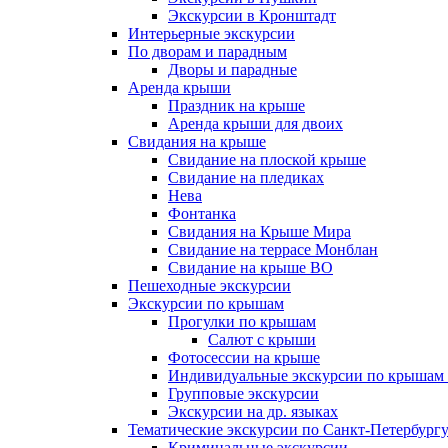
Экскурсии в Кронштадт
Интерьерные экскурсии
По дворам и парадным
Дворы и парадные
Аренда крыши
Праздник на крыше
Аренда крыши для двоих
Свидания на крыше
Свидание на плоской крыше
Свидание на пледиках
Нева
Фонтанка
Свидания на Крыше Мира
Свидание на террасе Монблан
Свидание на крыше ВО
Пешеходные экскурсии
Экскурсии по крышам
Прогулки по крышам
Салют с крыши
Фотосессии на крыше
Индивидуальные экскурсии по крышам 
Групповые экскурсии
Экскурсии на др. языках
Тематические экскурсии по Санкт-Петербург
Криминальные экскурсии