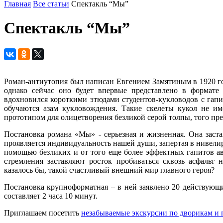
Главная
Все статьи
Спектакль “Мы”
Спектакль “Мы”
Роман-антиутопия был написан Евгением Замятиным в 1920 г
однако сейчас оно будет впервые представлено в формате 
вдохновился короткими этюдами студентов-кукловодов с гап
обучаются азам кукловождения. Такие скелеты кукол не и
прототипом для олицетворения безликой серой толпы, того пр
Постановка романа «Мы» - серьезная и жизненная. Она застав
проявляется индивидуальность нашей души, запертая в нивел
помощью безликих и от того еще более эффектных гапитов ав
стремления заставляют росток пробиваться сквозь асфальт
казалось бы, такой счастливый внешний мир главного героя?
Постановка крупноформатная – в ней заявлено 20 действующих
составляет 2 часа 10 минут.
Приглашаем посетить
незабываемые экскурсии по дворикам и