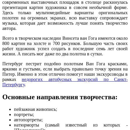
современных выставочных площадок в столице раскинулась
презентация картин художника в совсем необычной форме.
Здесь только мультимедийные варианты оригинальных
полотен на огромных экранах. всю выставку сопровождает
музыка, которая дает возможность лучше понять творчество
автора.
Всего в творческом наследии Винсета ван Гога имеются около
800 картин на холсте и 700 рисунков. Большую часть своих
работ художник успел создать в последние семь лет своей
жизни. А писать мог даже по два полотна в сутки.
Петербург пестрит подобно полотнам Ван Гога красками,
яркими и густыми, если выбрать правильно точку зрения на
Питер. Именно в этом отлично помогут наши экскурсоводы в
рамках
недорогих автобусных экскурсий по Санкт-
Петербургу
.
Основные направления творчества:
пейзажная живопись;
портреты;
автопортреты;
натюрморты (самый известный из которых -