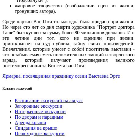
"Подсолнухи");
жанровое творчество (изображение сцен из жизни,
тронувших автора).
Среди картин Ван Гога только одна была продана при жизни.
Но через сто лет со дня смерти художника "Портрет доктора
Гаше" был куплен за сумму более 80 миллионов долларов. И в
эти летние дни тот, кого не оценили при жизни,
приоткрывает на суд публике тайну своих произведений.
Впечатления, которые унесет с собой посетитель выставки -
это незабываемая смесь положительных эмоций и творческого
заряда, который излучают произведения великого
постимпрессиониста Винсета ван Гога.
Ярмарка, посвященная празднику осени
Выставка Эрте
Каталог экскурсий
Расписание экскурсий на август
Загородные экскурсии
Интерьерные экскурсии
По дворам и парадным
Аренда крыши
Свидания на крыше
Пешеходные экскурсии