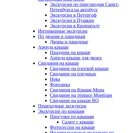
Экскурсии по пригородам Санкт-
Петербурга на автобусе
Экскурсии в Петергоф
Экскурсии в Пушкин
Экскурсии в Кронштадт
Интерьерные экскурсии
По дворам и парадным
Дворы и парадные
Аренда крыши
Праздник на крыше
Аренда крыши для двоих
Свидания на крыше
Свидание на плоской крыше
Свидание на пледиках
Нева
Фонтанка
Свидания на Крыше Мира
Свидание на террасе Монблан
Свидание на крыше ВО
Пешеходные экскурсии
Экскурсии по крышам
Прогулки по крышам
Салют с крыши
Фотосессии на крыше
Индивидуальные экскурсии по