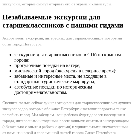
экскурсии, которые смогут оторвать его от экрана и клавиатуры.
Незабываемые экскурсии для
старшеклассников с нашими гидами
Ассортимент экскурсий, интересных для старшеклассников, которыми
богат город Петербург:
экскурсии для старшеклассников в СПб по крышам
города;
прогулочные поездки на катере;
мистический город (экскурсия в вечернее время);
забавные и интересные места, не входящие в
стандартные туристические маршруты;
автобусные поездки по историческим
достопримечательностям.
Спешите, только сейчас лучшая экскурсия для старшеклассников от лучших
экскурсоводов, которые обожают Петербург и заставят подростка также
полюбить город. Мы обещаем - ваш ребенок будет доволен посещением
города, интересными историями, рассказанными опытным экскурсоводом
(обязательно с опытом работы с детьми) и удивительными впечатлениями
от романтической и современной частей города Санкт-Петербурга.