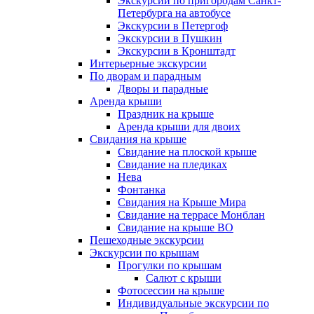
Экскурсии по пригородам Санкт-
Петербурга на автобусе
Экскурсии в Петергоф
Экскурсии в Пушкин
Экскурсии в Кронштадт
Интерьерные экскурсии
По дворам и парадным
Дворы и парадные
Аренда крыши
Праздник на крыше
Аренда крыши для двоих
Свидания на крыше
Свидание на плоской крыше
Свидание на пледиках
Нева
Фонтанка
Свидания на Крыше Мира
Свидание на террасе Монблан
Свидание на крыше ВО
Пешеходные экскурсии
Экскурсии по крышам
Прогулки по крышам
Салют с крыши
Фотосессии на крыше
Индивидуальные экскурсии по