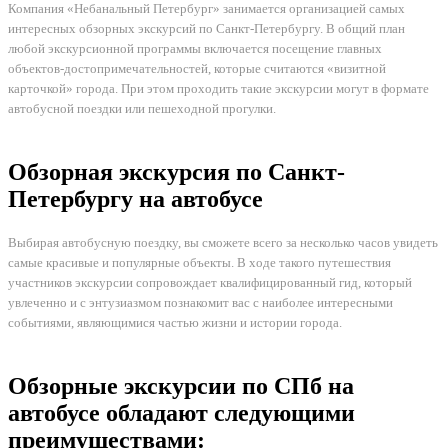
Компания «Небанальный Петербург» занимается организацией самых
интересных обзорных экскурсий по Санкт-Петербургу. В общий план
любой экскурсионной программы включается посещение главных
объектов-достопримечательностей, которые считаются «визитной
карточкой» города. При этом проходить такие экскурсии могут в формате
автобусной поездки или пешеходной прогулки.
Обзорная экскурсия по Санкт-
Петербургу на автобусе
Выбирая автобусную поездку, вы сможете всего за несколько часов увидеть
самые красивые и популярные объекты. В ходе такого путешествия
участников экскурсии сопровождает квалифицированный гид, который
увлеченно и с энтузиазмом познакомит вас с наиболее интересными
событиями, являющимися частью жизни и истории города.
Обзорные экскурсии по СПб на
автобусе обладают следующими
преимуществами: