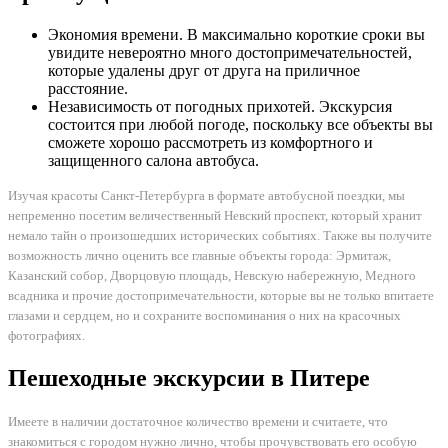
Экономия времени. В максимально короткие сроки вы
увидите невероятно много достопримечательностей,
которые удалены друг от друга на приличное
расстояние.
Независимость от погодных прихотей. Экскурсия
состоится при любой погоде, поскольку все объекты вы
сможете хорошо рассмотреть из комфортного и
защищенного салона автобуса.
Изучая красоты Санкт-Петербурга в формате автобусной поездки, мы
непременно посетим величественный Невский проспект, который хранит
немало тайн о произошедших исторических событиях. Также вы получите
возможность лично оценить все главные объекты города: Эрмитаж,
Казанский собор, Дворцовую площадь, Невскую набережную, Медного
всадника и прочие достопримечательности, которые вы не только впитаете
глазами и сердцем, но и сохраните воспоминания о них на красочных
фотографиях.
Пешеходные экскурсии в Питере
Имеете в наличии достаточное количество времени и считаете, что
знакомиться с городом нужно лично, чтобы прочувствовать его особую