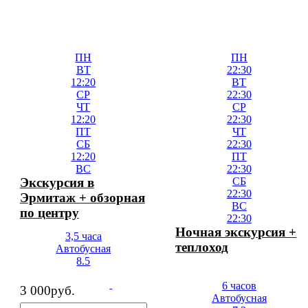
ПН
ПН
ВТ
22:30
12:20
ВТ
СР
22:30
ЧТ
СР
12:20
22:30
ПТ
ЧТ
СБ
22:30
12:20
ПТ
ВС
22:30
Экскурсия в
СБ
22:30
Эрмитаж + обзорная
ВС
по центру
22:30
Ночная экскурсия +
3,5 часа
теплоход
Автобусная
8.5
6 часов
3 000
руб.
Автобусная