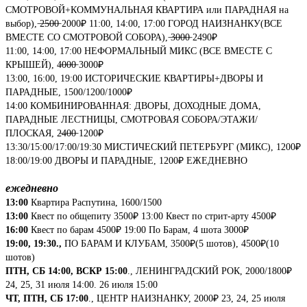
СМОТРОВОЙ+КОММУНАЛЬНАЯ КВАРТИРА или ПАРАДНАЯ на
выбор), ̶2̶5̶0̶0̶ 2000₽ 11:00, 14:00, 17:00 ГОРОД НАИЗНАНКУ(ВСЕ
ВМЕСТЕ СО СМОТРОВОЙ СОБОРА), ̶3̶0̶0̶0̶ 2490₽
11:00, 14:00, 17:00 НЕФОРМАЛЬНЫЙ МИКС (ВСЕ ВМЕСТЕ С
КРЫШЕЙ), 4̶0̶0̶0̶ 3000₽
13:00, 16:00, 19:00 ИСТОРИЧЕСКИЕ КВАРТИРЫ+ДВОРЫ И
ПАРАДНЫЕ, 1500/1200/1000₽
14:00 КОМБИНИРОВАННАЯ: ДВОРЫ, ДОХОДНЫЕ ДОМА,
ПАРАДНЫЕ ЛЕСТНИЦЫ, СМОТРОВАЯ СОБОРА/ЭТАЖИ/
ПЛОСКАЯ, 2̶4̶0̶0̶ 1200₽
13:30/15:00/17:00/19:30 МИСТИЧЕСКИЙ ПЕТЕРБУРГ (МИКС), 1200₽
18:00/19:00 ДВОРЫ И ПАРАДНЫЕ, 1200₽ ЕЖЕДНЕВНО
​ежедневно
13:00
Квартира Распутина, 1600/1500
13:00
Квест по общепиту 3500₽ 13:00 Квест по стрит-арту 4500₽
16:00
Квест по барам 4500₽ 19:00 По Барам, 4 шота 3000₽
19:00, 19:30.,
ПО БАРАМ И КЛУБАМ, 3500₽(5 шотов), 4500₽(10
шотов)
ПТН, СБ 14:00, ВСКР 15:00
., ЛЕНИНГРАДСКИЙ РОК, 2000/1800₽
24, 25, 31 июля 14:00. 26 июля 15:00
ЧТ, ПТН, СБ 17:00
., ЦЕНТР НАИЗНАНКУ, 2000₽ 23, 24, 25 июля