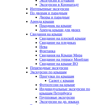
Экскурсии в Пушкин
Экскурсии в Кронштадт
Интерьерные экскурсии
По дворам и парадным
Дворы и парадные
Аренда крыши
Праздник на крыше
Аренда крыши для двоих
Свидания на крыше
Свидание на плоской крыше
Свидание на пледиках
Нева
Фонтанка
Свидания на Крыше Мира
Свидание на террасе Монблан
Свидание на крыше ВО
Пешеходные экскурсии
Экскурсии по крышам
Прогулки по крышам
Салют с крыши
Фотосессии на крыше
Индивидуальные экскурсии по
крышам Петербурга
Групповые экскурсии
Экскурсии на др. языках