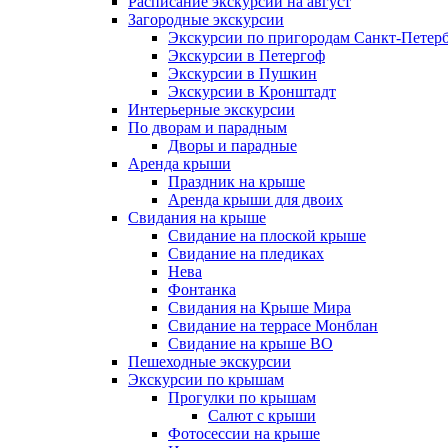
Расписание экскурсий на август
Загородные экскурсии
Экскурсии по пригородам Санкт-Петерб
Экскурсии в Петергоф
Экскурсии в Пушкин
Экскурсии в Кронштадт
Интерьерные экскурсии
По дворам и парадным
Дворы и парадные
Аренда крыши
Праздник на крыше
Аренда крыши для двоих
Свидания на крыше
Свидание на плоской крыше
Свидание на пледиках
Нева
Фонтанка
Свидания на Крыше Мира
Свидание на террасе Монблан
Свидание на крыше ВО
Пешеходные экскурсии
Экскурсии по крышам
Прогулки по крышам
Салют с крыши
Фотосессии на крыше