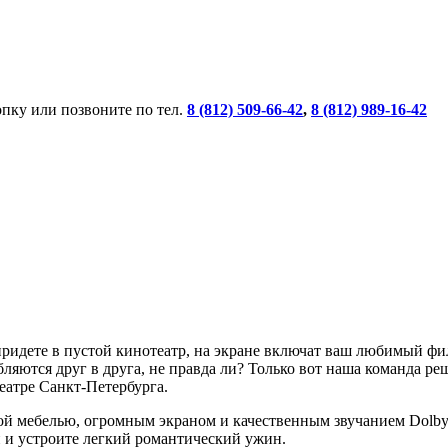
опку или позвоните по тел.
8 (812) 509-66-42
,
8 (812) 989-16-42
придете в пустой кинотеатр, на экране включат ваш любимый фи
яются друг в друга, не правда ли? Только вот наша команда ре
еатре Санкт-Петербурга.
й мебелью, огромным экраном и качественным звучанием Dolby S
и и устроите легкий романтический ужин.