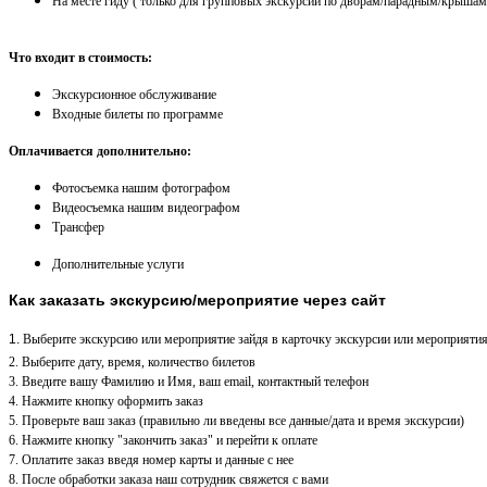
На месте гиду ( только для групповых экскурсий по дворам/парадным/крышам
Что входит в стоимость:
Экскурсионное обслуживание
Входные билеты по программе
Оплачивается дополнительно:
Фотосъемка нашим фотографом
Видеосъемка нашим видеографом
Трансфер
Дополнительные услуги
Как заказать экскурсию/мероприятие через сайт
1.
Выберите экскурсию или мероприятие зайдя в карточку экскурсии или мероприятия
2. Выберите дату, время, количество билетов
3. Введите вашу Фамилию и Имя, ваш email, контактный телефон
4. Нажмите кнопку оформить заказ
5. Проверьте ваш заказ (правильно ли введены все данные/дата и время экскурсии)
6. Нажмите кнопку "закончить заказ" и перейти к оплате
7. Оплатите заказ введя номер карты и данные с нее
8. После обработки заказа наш сотрудник свяжется с вами