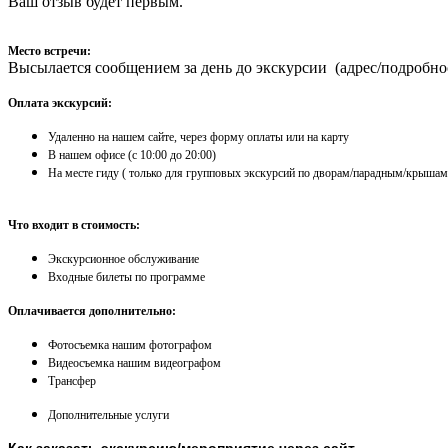
Ваш отзыв будет первым.
Место встречи:
Высылается сообщением за день до экскурсии (адрес/подробно
Оплата экскурсий:
Удаленно на нашем сайте, через форму оплаты или на карту
​В нашем офисе (с 10:00 до 20:00)
На месте гиду ( только для групповых экскурсий по дворам/парадным/крышам
Что входит в стоимость:
Экскурсионное обслуживание
Входные билеты по программе
Оплачивается дополнительно:
Фотосъемка нашим фотографом
Видеосъемка нашим видеографом
Трансфер
Дополнительные услуги
Как заказать экскурсию/мероприятие через сайт