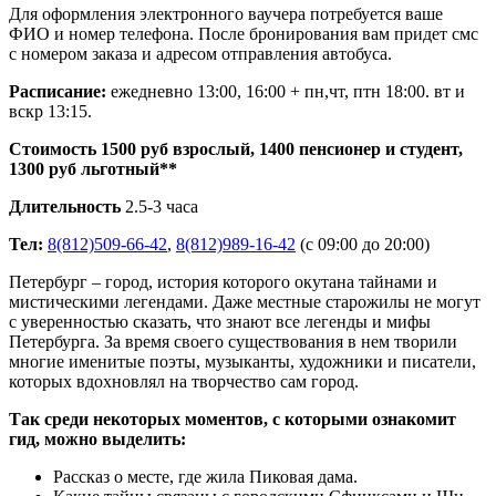
Для оформления электронного ваучера потребуется ваше
ФИО и номер телефона. После бронирования вам придет смс
с номером заказа и адресом отправления автобуса.
Расписание:
ежедневно 13:00, 16:00 + пн,чт, птн 18:00. вт и
вскр 13:15.
Стоимость 1500 руб взрослый, 1400 пенсионер и студент,
1300 руб льготный**
Длительность
2.5-3 часа
Тел:
8(812)509-66-42
,
8(812)989-16-42
(с 09:00 до 20:00)
Петербург – город, история которого окутана тайнами и
мистическими легендами. Даже местные старожилы не могут
с уверенностью сказать, что знают все легенды и мифы
Петербурга. За время своего существования в нем творили
многие именитые поэты, музыканты, художники и писатели,
которых вдохновлял на творчество сам город.
Так среди некоторых моментов, с которыми ознакомит
гид, можно выделить:
Рассказ о месте, где жила Пиковая дама.