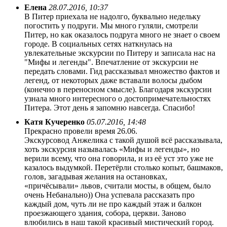
Елена
28.07.2016, 10:37
В Питер приехала не надолго, буквально недельку
погостить у подруги. Мы много гуляли, смотрели
Питер, но как оказалось подруга много не знает о своем
городе. В социальных сетях наткнулась на
увлекательные экскурсии по Питеру и записала нас на
"Мифы и легенды". Впечатление от экскурсии не
передать словами. Гид рассказывал множество фактов и
легенд, от некоторых даже вставали волосы дыбом
(конечно в переносном смысле). Благодаря экскурсии
узнала много интересного о достопримечательностях
Питера. Этот день я запомню навсегда. Спасибо!
Катя Кучеренко
05.07.2016, 14:48
Прекрасно провели время 26.06.
Экскурсовод Анжелика с такой душой всё рассказывала,
хоть экскурсия называлась «Мифы и легенды», но
верили всему, что она говорила, и из её уст это уже не
казалось выдумкой. Перетёрли столько копыт, башмаков,
голов, загадывая желания на остановках,
«причёсывали» львов, считали мосты, в общем, было
очень Небанально)) Она успевала рассказать про
каждый дом, чуть ли не про каждый этаж и балкон
проезжающего здания, собора, церкви. Заново
влюбились в наш такой красивый мистический город.