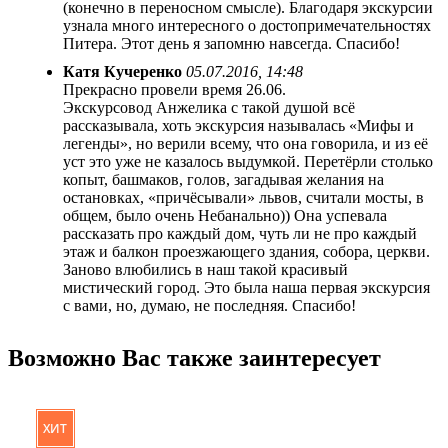
(конечно в переносном смысле). Благодаря экскурсии
узнала много интересного о достопримечательностях
Питера. Этот день я запомню навсегда. Спасибо!
Катя Кучеренко
05.07.2016, 14:48
Прекрасно провели время 26.06.
Экскурсовод Анжелика с такой душой всё
рассказывала, хоть экскурсия называлась «Мифы и
легенды», но верили всему, что она говорила, и из её
уст это уже не казалось выдумкой. Перетёрли столько
копыт, башмаков, голов, загадывая желания на
остановках, «причёсывали» львов, считали мосты, в
общем, было очень Небанально)) Она успевала
рассказать про каждый дом, чуть ли не про каждый
этаж и балкон проезжающего здания, собора, церкви.
Заново влюбились в наш такой красивый
мистический город. Это была наша первая экскурсия
с вами, но, думаю, не последняя. Спасибо!
Возможно Вас также заинтересует
ХИТ