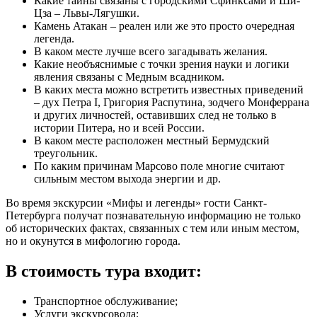
Какие тайны связаны с городскими Сфинксами и Ши-
Цза – Львы-Лягушки.
Камень Атакан – реален или же это просто очередная
легенда.
В каком месте лучше всего загадывать желания.
Какие необъяснимые с точки зрения науки и логики
явления связаны с Медным всадником.
В каких места можно встретить известных приведений
– дух Петра I, Григория Распутина, зодчего Монферрана
и других личностей, оставивших след не только в
истории Питера, но и всей России.
В каком месте расположен местный Бермудский
треугольник.
По каким причинам Марсово поле многие считают
сильным местом выхода энергии и др.
Во время экскурсии «Мифы и легенды» гости Санкт-
Петербурга получат познавательную информацию не только
об исторических фактах, связанных с тем или иным местом,
но и окунутся в мифологию города.
В стоимость тура входит:
Транспортное обслуживание;
Услуги экскурсовода;