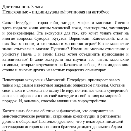
Длительность 3 часа
Пешеходные - индивидуально/групповая на автобусе
Санкт-Петербург - город тайн, загадок, мифов и мистики. Именно
здесь когда-то жили члены масонской ложи, авантюристы, тамплиеры
и розенкрейцеры. Эта экскурсия для тех, кто хочет узнать ответ на
иногие вопросы. Суворов, Кутузов, Воронихин, Ключевский: кто из
них был масоном, а кто только в масонство играл? Какие масонские
знаки отыскали в могиле Пушкина? Имели ли масоны отношение к
убийству Павла 1 и зачем Павел хотел объединить православие и
католичество? В ходе экскурсии мы научим вас читать масонские
символы, которые встречаются на Казанском соборе, Александровском
столпе и многих других известных городских ориентирах.
Пешеходная экскурсия «Масонский Петербург» приоткроет завесу
тайны над самым известным закрытым обществом планеты. Оставив
свои знаки и символы по всему Питеру, почтенные члены суверенной
ложи зашифровали в них своё наследие и свой взгляд на мировой
порядок. И, конечно, способы влияния на мироустройство.
Хотите знать больше об этике и философии, что опираются на
монотеистические религии, старинные конституции и регламенты
древнего общества? Настолько древнего, что у некоторых писателей
легендарная история масонского братства доходит до самого Адама.