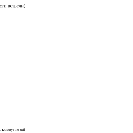
сти встречи)
, кликнув по ней